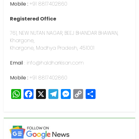
Mobile :
+91 8817402860
Registered Office
761, NEW NUTAN NAGAR, BEEJ BHANDAR BHAWAN,
Khargone,
Khargone, Madhya Pradesh, 451001
Email
: info@haldharkisan.com
Mobile :
+91 8817402860
WhatsApp
Facebook
X
Telegram
Messenger
Copy
Share
Link