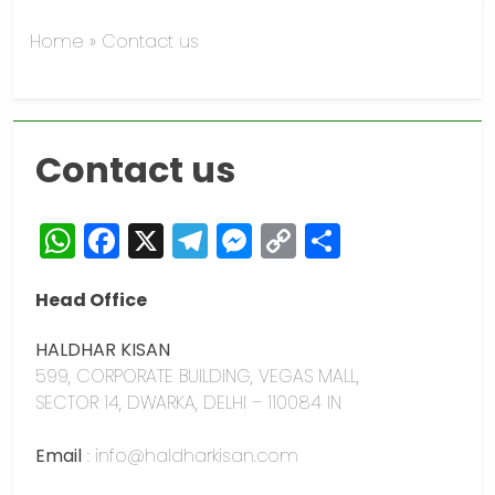
Home
»
Contact us
Contact us
WhatsApp
Facebook
X
Telegram
Messenger
Copy
Share
Link
Head Office
HALDHAR KISAN
599, CORPORATE BUILDING, VEGAS MALL,
SECTOR 14, DWARKA, DELHI – 110084 IN
Email
: info@haldharkisan.com