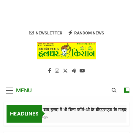
NEWSLETTER
RANDOM NEWS
Haldhar Kisan
राष्ट्रीय मासिक समाचार पत्र हलधर किसान
MENU
खंडवा के बाद हरदा में भी बिना फॉर्म-ओ के बीएएसएफ के माइक्रोन्यूट्
HEADLINES
7 Hours Ago