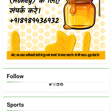
Follow
Twitter
Instagram
LinkedIn
Facebook
Sports